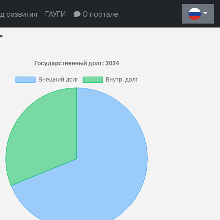
д развития
ГАУГИ
О портале
г