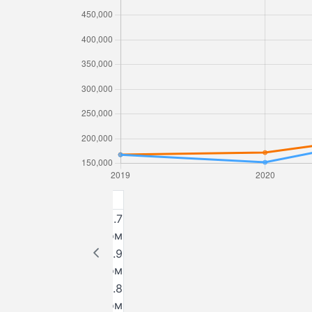
2024
464 479.7
Доходы
млн. сом
426 828.9
Расходы
млн. сом
37 650.8
Профицит
млн. сом