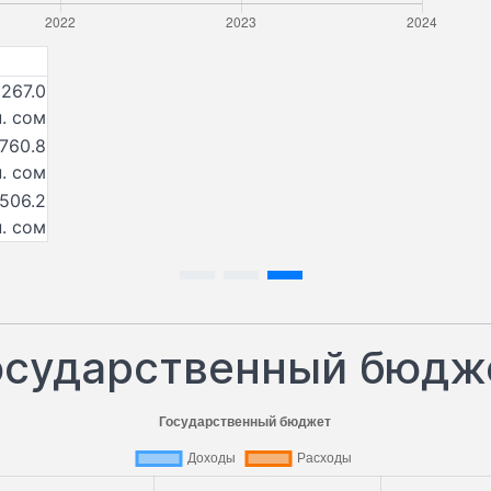
 267.0
. сом
 760.8
. сом
506.2
. сом
осударственный бюдж