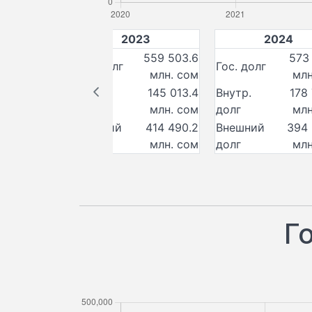
2
2023
2024
478 225.6
559 503.6
573
Гос. долг
Гос. долг
млн. сом
млн. сом
млн
94 132.5
Внутр.
145 013.4
Внутр.
178
млн. сом
долг
млн. сом
долг
млн
384 093.2
Внешний
414 490.2
Внешний
394 
млн. сом
долг
млн. сом
долг
млн
Г