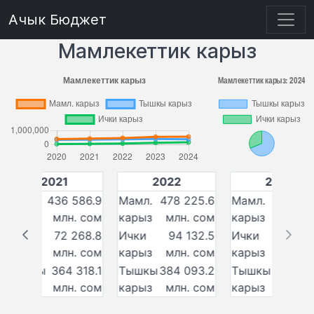
Ачык Бюджет
Мамлекеттик карыз
2021
2022
2023
Мамл.
436 586.9
Мамл.
478 225.6
Мамл.
559 50
карыз
млн. сом
карыз
млн. сом
карыз
млн. 
Ички
72 268.8
Ички
94 132.5
Ички
145 01
карыз
млн. сом
карыз
млн. сом
карыз
млн. 
Тышкы
364 318.1
Тышкы
384 093.2
Тышкы
414 49
карыз
млн. сом
карыз
млн. сом
карыз
млн. 