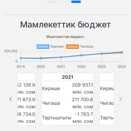
Мамлекеттик бюджет
2020
2021
202
152 139.9
209 937.1
е
Киреше
Киреше
млн. сом
млн. сом
171 873.9
211 700.8
а
Чыгаша
Чыгаша
млн. сом
млн. сом
-19 734.0
-1 763.7
штыгы
Тартыштыгы
Тартыштыгы
млн. сом
млн. сом